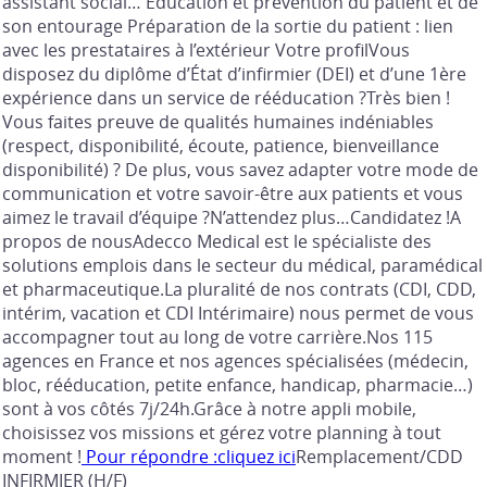
assistant social… Education et prévention du patient et de
son entourage Préparation de la sortie du patient : lien
avec les prestataires à l’extérieur Votre profilVous
disposez du diplôme d’État d’infirmier (DEI) et d’une 1ère
expérience dans un service de rééducation ?Très bien !
Vous faites preuve de qualités humaines indéniables
(respect, disponibilité, écoute, patience, bienveillance
disponibilité) ? De plus, vous savez adapter votre mode de
communication et votre savoir-être aux patients et vous
aimez le travail d’équipe ?N’attendez plus…Candidatez !A
propos de nousAdecco Medical est le spécialiste des
solutions emplois dans le secteur du médical, paramédical
et pharmaceutique.La pluralité de nos contrats (CDI, CDD,
intérim, vacation et CDI Intérimaire) nous permet de vous
accompagner tout au long de votre carrière.Nos 115
agences en France et nos agences spécialisées (médecin,
bloc, rééducation, petite enfance, handicap, pharmacie…)
sont à vos côtés 7j/24h.Grâce à notre appli mobile,
choisissez vos missions et gérez votre planning à tout
moment !
Pour répondre :cliquez ici
Remplacement/CDD
INFIRMIER (H/F)