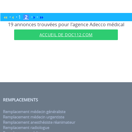
·
·
1
·
·
2
19 annonces trouvées pour l'agence Adecco médical
ACCUEIL DE DOC112.COM
REMPLACEMENTS
Remplacement médecin généraliste
Remplacement médecin urgentiste
Remplacement anesthésiste réanimateur
Remplacement radiologue