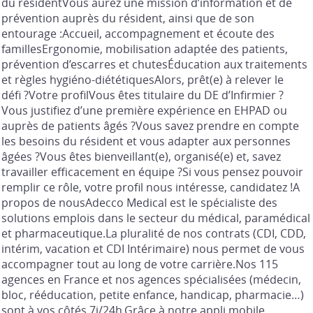
du résidentVous aurez une mission d’information et de
prévention auprès du résident, ainsi que de son
entourage :Accueil, accompagnement et écoute des
famillesErgonomie, mobilisation adaptée des patients,
prévention d’escarres et chutesÉducation aux traitements
et règles hygiéno-diététiquesAlors, prêt(e) à relever le
défi ?Votre profilVous êtes titulaire du DE d’Infirmier ?
Vous justifiez d’une première expérience en EHPAD ou
auprès de patients âgés ?Vous savez prendre en compte
les besoins du résident et vous adapter aux personnes
âgées ?Vous êtes bienveillant(e), organisé(e) et, savez
travailler efficacement en équipe ?Si vous pensez pouvoir
remplir ce rôle, votre profil nous intéresse, candidatez !A
propos de nousAdecco Medical est le spécialiste des
solutions emplois dans le secteur du médical, paramédical
et pharmaceutique.La pluralité de nos contrats (CDI, CDD,
intérim, vacation et CDI Intérimaire) nous permet de vous
accompagner tout au long de votre carrière.Nos 115
agences en France et nos agences spécialisées (médecin,
bloc, rééducation, petite enfance, handicap, pharmacie…)
sont à vos côtés 7j/24h.Grâce à notre appli mobile,