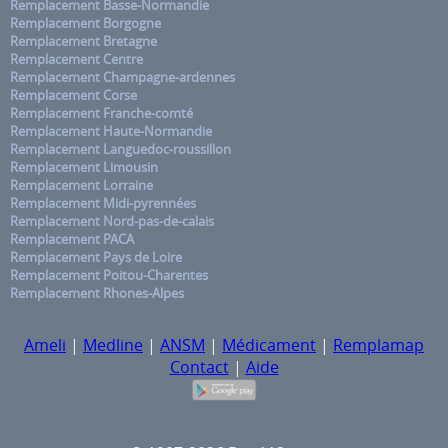
Remplacement Basse-Normandie
Remplacement Borgogne
Remplacement Bretagne
Remplacement Centre
Remplacement Champagne-ardennes
Remplacement Corse
Remplacement Franche-comté
Remplacement Haute-Normandie
Remplacement Languedoc-roussillon
Remplacement Limousin
Remplacement Lorraine
Remplacement Midi-pyrennées
Remplacement Nord-pas-de-calais
Remplacement PACA
Remplacement Pays de Loire
Remplacement Poitou-Charentes
Remplacement Rhones-Alpes
Ameli
|
Medline
|
ANSM
|
Médicament
|
Remplamap
Contact
|
Aide