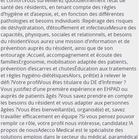
et confortVous surveillerez quotidiennement l’état de
santé des résidents, en tenant compte des règles
d’hygiène et d’asepsie, et, en fonction des différentes
pathologies et besoins individuels :Repérage des risques
de déshydratation, d’étouffement et infectieuxMesure des
capacités, physiques, sociales et relationnels, et besoins
du résidentVous aurez une mission d’information et de
prévention auprès du résident, ainsi que de son
entourage :Accueil, accompagnement et écoute des
famillesErgonomie, mobilisation adaptée des patients,
prévention d’escarres et chutesÉducation aux traitements
et règles hygiéno-diététiquesAlors, prêt(e) à relever le
défi ?Votre profilVous êtes titulaire du DE d’Infirmier ?
Vous justifiez d’une première expérience en EHPAD ou
auprès de patients âgés ?Vous savez prendre en compte
les besoins du résident et vous adapter aux personnes
âgées ?Vous êtes bienveillant(e), organisé(e) et, savez
travailler efficacement en équipe ?Si vous pensez pouvoir
remplir ce rôle, votre profil nous intéresse, candidatez !A
propos de nousAdecco Medical est le spécialiste des
solutions emplois dans le secteur du médical, paramédical