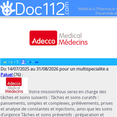
Médical & Pharmacie
|
Paramédical
·
·
1
·
·
2
Du 14/07/2025 au 31/08/2026 pour un multispecialite a
Paluel
(76)
:
Votre missionVous serez en charge des
tâches et soins suivants : Tâches et soins curatifs :
pansements, simples et complexes, prélèvements, prises
et analyse de constantes et injections, ainsi que les soins
d’urgence Tâches et soins préventifs : préparation et