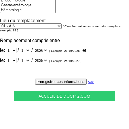
Lieu du remplacement
[ C'est l'endroit ou vous souhaitez remplacer;
exemple: 83 ]
Remplacement compris entre
le:
/
/
et
[ Exemple: 21/10/2026 ]
le:
/
/
[ Exemple: 25/10/2027 ]
Aide
ACCUEIL DE DOC112.COM