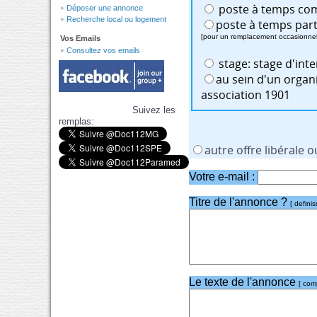
Déposer une annonce
Recherche local ou logement
poste à temps part
[pour un remplacement occasionnel :
Vos Emails
Consultez vos emails
stage: stage d'inter
au sein d'un orga
association 1901
Suivez les
remplas:
autre offre libérale o
Votre e-mail :
Titre de l'annonce ?
[ defini
Le texte de l'annonce
[ com