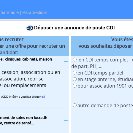
Pharmacie
|
Paramédical
Déposer une annonce de poste CDI
s recrutez
Vous êtes
r une offre pour recruter un
vous souhaitez déposer
andidat:
le : cliniques, cabinets, maison
en CDI temps complet : c
de part, PH, ...
 cession, association ou en
en CDI temps partiel
association, reprise
en stage :interne, étudia
pour association 1901 o
CDD intérim ; veuillez cliquer
ici
]
autre demande de poste,
ement de soins non lucratif:
, centre de santé...