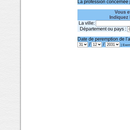
La profession concernée 
Vous et
Indiquez 
La ville:
Département ou pays :
Date de peremption de l'
/
/
[ Exem