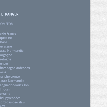
 / ETRANGER
 DOM/TOM
e de France
quitaine
lsace
uvergne
asse-Normandie
orgogne
retagne
entre
Champagne-ardennes
orse
ranche-comté
aute-Normandie
nguedoc-roussillon
imousin
orraine
idi-pyrennées
rd-pas-de-calais
PACA