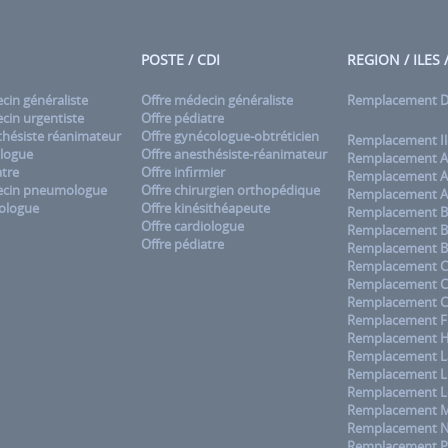
POSTE / CDI
REGION / ILES
in généraliste
Offre médecin généraliste
Remplacement
in urgentiste
Offre pédiatre
hésiste réanimateur
Offre gynécologue-obtréticien
Remplacement Il
logue
Offre anesthésiste-réanimateur
Remplacement A
tre
Offre infirmier
Remplacement A
cin pneumologue
Offre chirurgien orthopédique
Remplacement A
ologue
Offre kinésithéapeute
Remplacement B
Offre cardiologue
Remplacement B
Offre pédiatre
Remplacement B
Remplacement C
Remplacement 
Remplacement C
Remplacement F
Remplacement H
Remplacement La
Remplacement L
Remplacement L
Remplacement M
Remplacement No
Remplacement 