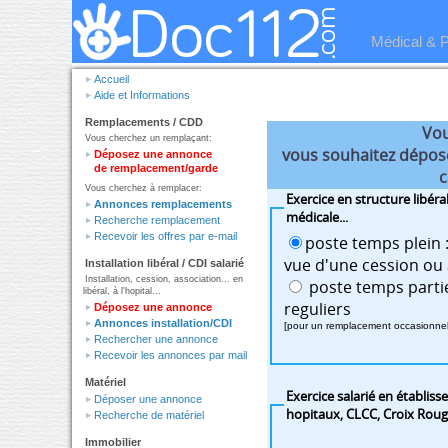
Médical & 
Accueil
Aide et Informations
Remplacements / CDD
Vou
Vous cherchez un remplaçant:
vous souhaitez dépose
Déposez une annonce
de remplacement/garde
c
Vous cherchez à remplacer:
Exercice en structure libéra
Annonces remplacements
médicale...
Recherche remplacement
Recevoir les offres par e-mail
poste temps plein :
vue d'une cession ou 
Installation libéral / CDI salarié
Installation, cession, association... en
poste temps partiel ou remplacements
libéral, à l'hopital...
reguliers
Déposez une annonce
Annonces installation/CDI
[pour un remplacement occasionnel :
Rechercher une annonce
Recevoir les annonces par mail
Matériel
Exercice salarié en établiss
Déposer une annonce
hopitaux, CLCC, Croix Rouge
Recherche de matériel
Immobilier