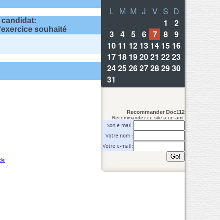
 candidat:
d'exercice souhaité
Recommander Doc112
Recommandez ce site a un ami:
Son e-mail:
Votre nom :
Votre e-mail:
de