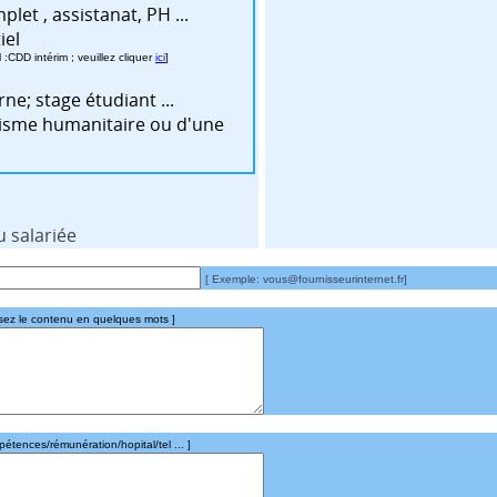
poste à temps complet , assistanat, PH ...
iel
CDD intérim ; veuillez cliquer
ici
]
ne; stage étudiant ...
nisme humanitaire ou d'une
u salariée
[ Exemple: vous@fournisseurinternet.fr]
ssez le contenu en quelques mots ]
pétences/rémunération/hopital/tel ... ]