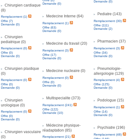
Offre (0)
Demande (0)
Demande (0)
Chirurgien cardiaque
(8)
Pediatre (143)
Medecine Interne (64)
Remplacement (1)
Offre (7)
Remplacement (30)
Remplacement (1)
Demande (0)
Offre (111)
Offre (63)
Demande (2)
Demande (0)
Chirurgien
Pharmacien (37)
pediatrique (0)
Medecine du travail (20)
Remplacement (0)
Remplacement (3)
Remplacement (3)
Offre (0)
Offre (34)
Offre (17)
Demande (0)
Demande (0)
Demande (0)
Chirurgien plastique
Pneumologie-
Medecine nucleaire (0)
(0)
allergologie (129)
Remplacement (0)
Remplacement (0)
Remplacement (4)
Offre (0)
Offre (0)
Offre (125)
Demande (0)
Demande (0)
Demande (0)
Multispecialite (373)
Chirurgien
Podologue (15)
urologique (0)
Remplacement (241)
Remplacement (1)
Offre (122)
Remplacement (0)
Offre (14)
Demande (10)
Demande (0)
Offre (0)
Demande (0)
Médecine physique-
Psychiatre (196)
réadaptation (85)
Chirurgien vasculaire
Remplacement (48)
(0)
Remplacement (21)
Offre (146)