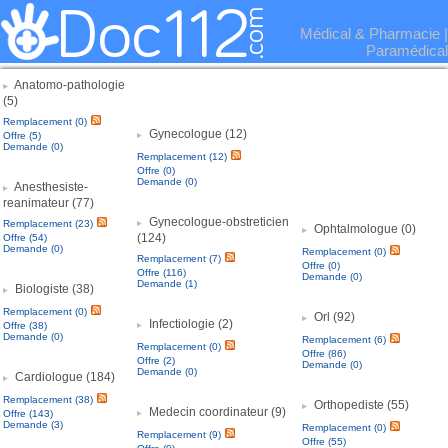
Médical & Pharmacie
|
Paramédical
Anatomo-pathologie
(5)
Remplacement (0)
Gynecologue (12)
Offre (5)
Demande (0)
Remplacement (12)
Offre (0)
Demande (0)
Anesthesiste-
reanimateur (77)
Gynecologue-obstreticien
Remplacement (23)
Ophtalmologue (0)
(124)
Offre (54)
Demande (0)
Remplacement (0)
Remplacement (7)
Offre (0)
Offre (116)
Demande (0)
Demande (1)
Biologiste (38)
Remplacement (0)
Orl (92)
Infectiologie (2)
Offre (38)
Demande (0)
Remplacement (6)
Remplacement (0)
Offre (86)
Offre (2)
Demande (0)
Demande (0)
Cardiologue (184)
Remplacement (38)
Orthopediste (55)
Medecin coordinateur (9)
Offre (143)
Demande (3)
Remplacement (0)
Remplacement (9)
Offre (55)