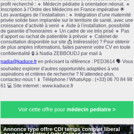
profil recherché : 🔹 Médecin pédiatre à orientation néonat. 🔹
Inscription à l’Ordre des Médecins en France impérative 🌟
Les avantages de l’installation : 🔹 Intégration d’une maternité
privée solide bien implantée sur le territoire de santé, avec une
croissance d’activité à venir 🔹 Aide à l'installation, possibilité
de garantie d’honoraires 🔹 Un cadre de vie très prisé 🔹 Pas
d’apport ou rachat de patientèle à prévoir 🔹 Cabinet de
consultation disponible sur site 📩 Intéressé(e) ? Pour obtenir
de plus amples informations, faites parvenir votre CV en toute
confidentialité 🔒 à Nadia ZEBBOUDJ par mail à
nadia@kaduce.fr
en précisant la référence : PED3614 🗣️ Vous
souhaitez explorer d'autres opportunités adaptées à vos
aspirations et critères de recherche ? N’attendez-plus,
contactez-nous ! 📱 Téléphone / WhatsApp : (+33) 06 70 84 98
61 💻 Site internet : www.kaduce.fr
Voir cette offre pour
médecin pediatre >
Annonce type offre CDI temps complet liberal