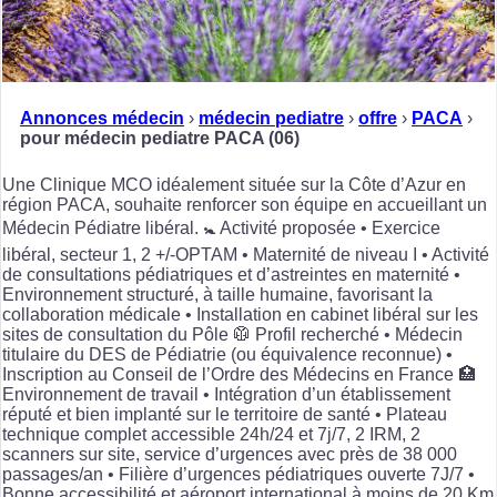
Annonces médecin
›
médecin pediatre
›
offre
›
PACA
›
pour médecin pediatre PACA (06)
Une Clinique MCO idéalement située sur la Côte d’Azur en
région PACA, souhaite renforcer son équipe en accueillant un
Médecin Pédiatre libéral. 🚼 Activité proposée • Exercice
libéral, secteur 1, 2 +/-OPTAM • Maternité de niveau I • Activité
de consultations pédiatriques et d’astreintes en maternité •
Environnement structuré, à taille humaine, favorisant la
collaboration médicale • Installation en cabinet libéral sur les
sites de consultation du Pôle 🥼 Profil recherché • Médecin
titulaire du DES de Pédiatrie (ou équivalence reconnue) •
Inscription au Conseil de l’Ordre des Médecins en France 🏥
Environnement de travail • Intégration d’un établissement
réputé et bien implanté sur le territoire de santé • Plateau
technique complet accessible 24h/24 et 7j/7, 2 IRM, 2
scanners sur site, service d’urgences avec près de 38 000
passages/an • Filière d’urgences pédiatriques ouverte 7J/7 •
Bonne accessibilité et aéroport international à moins de 20 Km