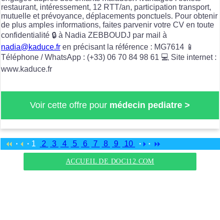
restaurant, intéressement, 12 RTT/an, participation transport,
mutuelle et prévoyance, déplacements ponctuels. Pour obtenir
de plus amples informations, faites parvenir votre CV en toute
confidentialité 🔒 à Nadia ZEBBOUDJ par mail à
nadia@kaduce.fr
en précisant la référence : MG7614 📱
Téléphone / WhatsApp : (+33) 06 70 84 98 61 💻 Site internet :
www.kaduce.fr
Voir cette offre pour
médecin pediatre >
·
·
1
2
3
4
5
6
7
8
9
10
·
·
ACCUEIL DE DOC112.COM