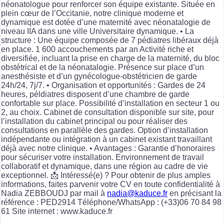
néonatologue pour renforcer son équipe existante. Située en
plein cœur de l’Occitanie, notre clinique moderne et
dynamique est dotée d’une maternité avec néonatalogie de
niveau IIA dans une ville Universitaire dynamique. • La
structure : Une équipe composée de 7 pédiatres libéraux déjà
en place. 1 600 accouchements par an Activité riche et
diversifiée, incluant la prise en charge de la maternité, du bloc
obstétrical et de la néonatalogie. Présence sur place d’un
anesthésiste et d’un gynécologue-obstétricien de garde
24h/24, 7j/7. • Organisation et opportunités : Gardes de 24
heures, példiatres disposent d’une chambre de garde
confortable sur place. Possibilité d’installation en secteur 1 ou
2, au choix. Cabinet de consultation disponible sur site, pour
l’installation du cabinet principal ou pour réaliser des
consultations en parallèle des gardes. Option d’installation
indépendante ou intégration à un cabinet existant travaillant
déjà avec notre clinique. • Avantages : Garantie d’honoraires
pour sécuriser votre installation. Environnement de travail
collaboratif et dynamique, dans une région au cadre de vie
exceptionnel. 📩 Intéressé(e) ? Pour obtenir de plus amples
informations, faites parvenir votre CV en toute confidentialité à
Nadia ZEBBOUDJ par mail à
nadia@kaduce.fr
en précisant la
référence : PED2914 Téléphone/WhatsApp : (+33)06 70 84 98
61 Site internet : www.kaduce.fr