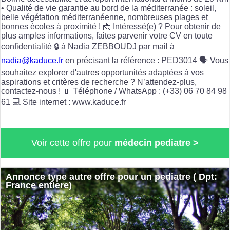
• Qualité de vie garantie au bord de la méditerranée : soleil,
belle végétation méditerranéenne, nombreuses plages et
bonnes écoles à proximité ! 📩 Intéressé(e) ? Pour obtenir de
plus amples informations, faites parvenir votre CV en toute
confidentialité 🔒 à Nadia ZEBBOUDJ par mail à
nadia@kaduce.fr
en précisant la référence : PED3014 🗣️ Vous
souhaitez explorer d'autres opportunités adaptées à vos
aspirations et critères de recherche ? N’attendez-plus,
contactez-nous ! 📱 Téléphone / WhatsApp : (+33) 06 70 84 98
61 💻 Site internet : www.kaduce.fr
Voir cette offre pour
médecin pediatre >
Annonce type autre offre pour un pediatre ( Dpt:
France entiere)