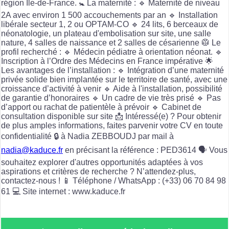
région Île-de-France. 🚼 La maternité : 🔹 Maternité de niveau
2A avec environ 1 500 accouchements par an 🔹 Installation
libérale secteur 1, 2 ou OPTAM-CO 🔹 24 lits, 6 berceaux de
néonatologie, un plateau d'embolisation sur site, une salle
nature, 4 salles de naissance et 2 salles de césarienne 🥼 Le
profil recherché : 🔹 Médecin pédiatre à orientation néonat. 🔹
Inscription à l’Ordre des Médecins en France impérative 🌟
Les avantages de l’installation : 🔹 Intégration d’une maternité
privée solide bien implantée sur le territoire de santé, avec une
croissance d’activité à venir 🔹 Aide à l'installation, possibilité
de garantie d’honoraires 🔹 Un cadre de vie très prisé 🔹 Pas
d’apport ou rachat de patientèle à prévoir 🔹 Cabinet de
consultation disponible sur site 📩 Intéressé(e) ? Pour obtenir
de plus amples informations, faites parvenir votre CV en toute
confidentialité 🔒 à Nadia ZEBBOUDJ par mail à
nadia@kaduce.fr
en précisant la référence : PED3614 🗣️ Vous
souhaitez explorer d'autres opportunités adaptées à vos
aspirations et critères de recherche ? N’attendez-plus,
contactez-nous ! 📱 Téléphone / WhatsApp : (+33) 06 70 84 98
61 💻 Site internet : www.kaduce.fr