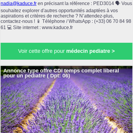
nadia@kaduce.fr
en précisant la référence : PED3014 🗣️ Vous
souhaitez explorer d'autres opportunités adaptées à vos
aspirations et critères de recherche ? N’attendez-plus,
contactez-nous ! 📱 Téléphone / WhatsApp : (+33) 06 70 84 98
61 💻 Site internet : www.kaduce.fr
Voir cette offre pour
médecin pediatre >
Annonce type offre CDI temps complet liberal
pour un pediatre ( Dpt: 06)