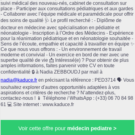
suivi médical des nouveau-nés, cabinet de consultation sur
place - Participer aux consultations pédiatriques et aux gardes
- Collaborer avec l’équipe médicale et paramédicale pour offrir
des soins de qualité 🩺 Le profil recherché : - Diplôme de
docteur en médecine avec spécialisation en pédiatrie et
néonatologie - Inscription à l’Ordre des Médecins - Expérience
pour la réanimation pédiatrique et en néonatologie souhaitée -
Sens de l’écoute, empathie et capacité à travailler en équipe ✨
Ce que nous vous offrons : - Un environnement de travail
moderne et convivial - Un exercice en bord de mer avec une
superbe qualité de vie 📩 Intéressé(e) ? Pour obtenir de plus
amples informations, faites parvenir votre CV en toute
confidentialité 🔒 à Nadia ZEBBOUDJ par mail à
nadia@kaduce.fr
en précisant la référence : PED3714 🗣️ Vous
souhaitez explorer d'autres opportunités adaptées à vos
aspirations et critères de recherche ? N’attendez-plus,
contactez-nous ! 📱 Téléphone / WhatsApp : (+33) 06 70 84 98
61 💻 Site internet : www.kaduce.fr
Voir cette offre pour
médecin pediatre >