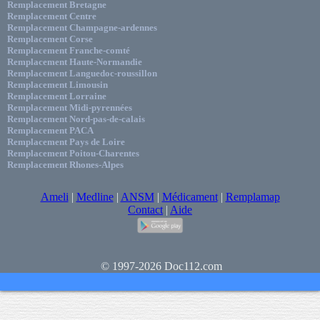
Remplacement Bretagne
Remplacement Centre
Remplacement Champagne-ardennes
Remplacement Corse
Remplacement Franche-comté
Remplacement Haute-Normandie
Remplacement Languedoc-roussillon
Remplacement Limousin
Remplacement Lorraine
Remplacement Midi-pyrennées
Remplacement Nord-pas-de-calais
Remplacement PACA
Remplacement Pays de Loire
Remplacement Poitou-Charentes
Remplacement Rhones-Alpes
Ameli
|
Medline
|
ANSM
|
Médicament
|
Remplamap
Contact
|
Aide
© 1997-2026 Doc112.com