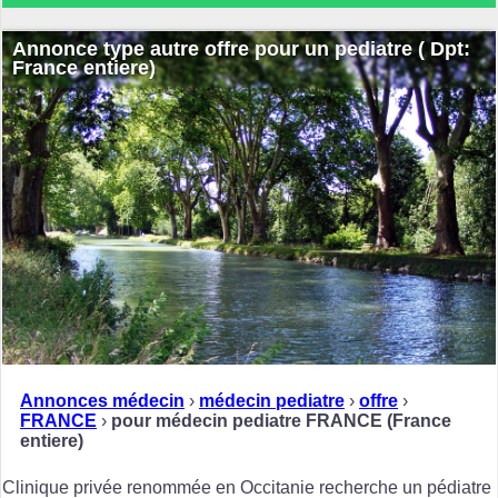
Annonce type autre offre pour un pediatre ( Dpt:
France entiere)
Annonces médecin
›
médecin pediatre
›
offre
›
FRANCE
›
pour médecin pediatre FRANCE (France
entiere)
Clinique privée renommée en Occitanie recherche un pédiatre