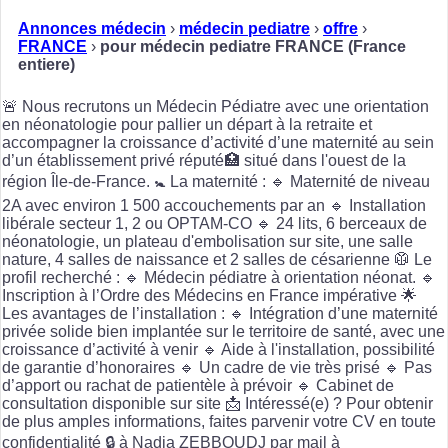
Annonces médecin
›
médecin pediatre
›
offre
›
FRANCE
›
pour médecin pediatre FRANCE (France
entiere)
🚨 Nous recrutons un Médecin Pédiatre avec une orientation
en néonatologie pour pallier un départ à la retraite et
accompagner la croissance d’activité d’une maternité au sein
d’un établissement privé réputé🏥 situé dans l'ouest de la
région Île-de-France. 🚼 La maternité : 🔹 Maternité de niveau
2A avec environ 1 500 accouchements par an 🔹 Installation
libérale secteur 1, 2 ou OPTAM-CO 🔹 24 lits, 6 berceaux de
néonatologie, un plateau d'embolisation sur site, une salle
nature, 4 salles de naissance et 2 salles de césarienne 🥼 Le
profil recherché : 🔹 Médecin pédiatre à orientation néonat. 🔹
Inscription à l’Ordre des Médecins en France impérative 🌟
Les avantages de l’installation : 🔹 Intégration d’une maternité
privée solide bien implantée sur le territoire de santé, avec une
croissance d’activité à venir 🔹 Aide à l'installation, possibilité
de garantie d’honoraires 🔹 Un cadre de vie très prisé 🔹 Pas
d’apport ou rachat de patientèle à prévoir 🔹 Cabinet de
consultation disponible sur site 📩 Intéressé(e) ? Pour obtenir
de plus amples informations, faites parvenir votre CV en toute
confidentialité 🔒 à Nadia ZEBBOUDJ par mail à