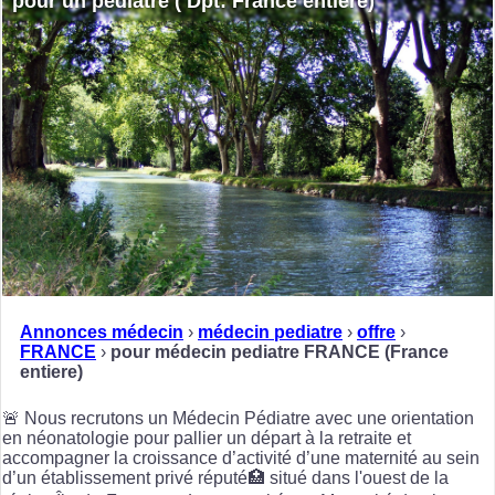
pour un pediatre ( Dpt: France entiere)
Annonces médecin
›
médecin pediatre
›
offre
›
FRANCE
›
pour médecin pediatre FRANCE (France
entiere)
🚨 Nous recrutons un Médecin Pédiatre avec une orientation
en néonatologie pour pallier un départ à la retraite et
accompagner la croissance d’activité d’une maternité au sein
d’un établissement privé réputé🏥 situé dans l'ouest de la