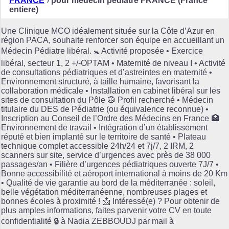
FRANCE
›
pour médecin pediatre FRANCE (France
entiere)
Une Clinique MCO idéalement située sur la Côte d’Azur en
région PACA, souhaite renforcer son équipe en accueillant un
Médecin Pédiatre libéral. 🚼 Activité proposée • Exercice
libéral, secteur 1, 2 +/-OPTAM • Maternité de niveau I • Activité
de consultations pédiatriques et d’astreintes en maternité •
Environnement structuré, à taille humaine, favorisant la
collaboration médicale • Installation en cabinet libéral sur les
sites de consultation du Pôle 🥼 Profil recherché • Médecin
titulaire du DES de Pédiatrie (ou équivalence reconnue) •
Inscription au Conseil de l’Ordre des Médecins en France 🏥
Environnement de travail • Intégration d’un établissement
réputé et bien implanté sur le territoire de santé • Plateau
technique complet accessible 24h/24 et 7j/7, 2 IRM, 2
scanners sur site, service d’urgences avec près de 38 000
passages/an • Filière d’urgences pédiatriques ouverte 7J/7 •
Bonne accessibilité et aéroport international à moins de 20 Km
• Qualité de vie garantie au bord de la méditerranée : soleil,
belle végétation méditerranéenne, nombreuses plages et
bonnes écoles à proximité ! 📩 Intéressé(e) ? Pour obtenir de
plus amples informations, faites parvenir votre CV en toute
confidentialité 🔒 à Nadia ZEBBOUDJ par mail à