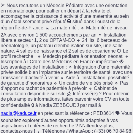
🚨 Nous recrutons un Médecin Pédiatre avec une orientation
en néonatologie pour pallier un départ à la retraite et
accompagner la croissance d’activité d’une maternité au sein
d’un établissement privé réputé🏥 situé dans l'ouest de la
région Île-de-France. 🚼 La maternité : 🔹 Maternité de niveau
2A avec environ 1 500 accouchements par an 🔹 Installation
libérale secteur 1, 2 ou OPTAM-CO 🔹 24 lits, 6 berceaux de
néonatologie, un plateau d'embolisation sur site, une salle
nature, 4 salles de naissance et 2 salles de césarienne 🥼 Le
profil recherché : 🔹 Médecin pédiatre à orientation néonat. 🔹
Inscription à l’Ordre des Médecins en France impérative 🌟
Les avantages de l’installation : 🔹 Intégration d’une maternité
privée solide bien implantée sur le territoire de santé, avec une
croissance d’activité à venir 🔹 Aide à l'installation, possibilité
de garantie d’honoraires 🔹 Un cadre de vie très prisé 🔹 Pas
d’apport ou rachat de patientèle à prévoir 🔹 Cabinet de
consultation disponible sur site 📩 Intéressé(e) ? Pour obtenir
de plus amples informations, faites parvenir votre CV en toute
confidentialité 🔒 à Nadia ZEBBOUDJ par mail à
nadia@kaduce.fr
en précisant la référence : PED3614 🗣️ Vous
souhaitez explorer d'autres opportunités adaptées à vos
aspirations et critères de recherche ? N’attendez-plus,
contactez-nous ! 📱 Téléphone / WhatsApp : (+33) 06 70 84 98