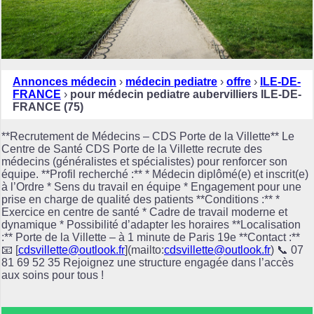
Annonces médecin
›
médecin pediatre
›
offre
›
ILE-DE-
FRANCE
›
pour médecin pediatre aubervilliers ILE-DE-
FRANCE (75)
**Recrutement de Médecins – CDS Porte de la Villette** Le
Centre de Santé CDS Porte de la Villette recrute des
médecins (généralistes et spécialistes) pour renforcer son
équipe. **Profil recherché :** * Médecin diplômé(e) et inscrit(e)
à l’Ordre * Sens du travail en équipe * Engagement pour une
prise en charge de qualité des patients **Conditions :** *
Exercice en centre de santé * Cadre de travail moderne et
dynamique * Possibilité d’adapter les horaires **Localisation
:** Porte de la Villette – à 1 minute de Paris 19e **Contact :**
📧 [
cdsvillette@outlook.fr
](mailto:
cdsvillette@outlook.fr
) 📞 07
81 69 52 35 Rejoignez une structure engagée dans l’accès
aux soins pour tous !