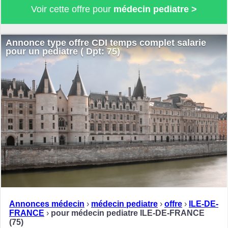
Voir cette offre pour
médecin pediatre >
Annonce type offre CDI temps complet salarie
pour un pediatre ( Dpt: 75)
Annonces médecin
›
médecin pediatre
›
offre
›
ILE-DE-
FRANCE
›
pour médecin pediatre ILE-DE-FRANCE
(75)