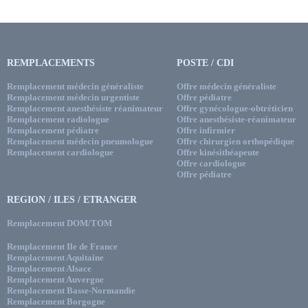
REMPLACEMENTS
POSTE / CDI
Remplacement médecin généraliste
Offre médecin généraliste
Remplacement médecin urgentiste
Offre pédiatre
Remplacement anesthésiste réanimateur
Offre gynécologue-obtréticien
Remplacement radiologue
Offre anesthésiste-réanimateur
Remplacement pédiatre
Offre infirmier
Remplacement médecin pneumologue
Offre chirurgien orthopédique
Remplacement cardiologue
Offre kinésithéapeute
Offre cardiologue
Offre pédiatre
REGION / ILES / ETRANGER
Remplacement DOM/TOM
Remplacement Ile de France
Remplacement Aquitaine
Remplacement Alsace
Remplacement Auvergne
Remplacement Basse-Normandie
Remplacement Borgogne