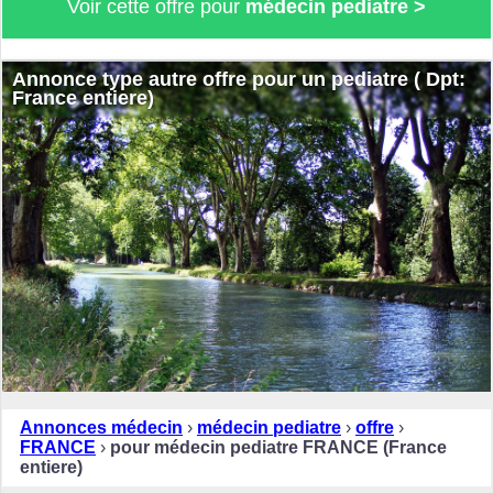
Voir cette offre pour
médecin pediatre >
Annonce type autre offre pour un pediatre ( Dpt:
France entiere)
Annonces médecin
›
médecin pediatre
›
offre
›
FRANCE
›
pour médecin pediatre FRANCE (France
entiere)