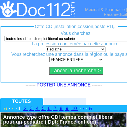
Médical & Pharmacie
|
Paramédical
Offre CDI,installation,cession,poste PH,...
Vous cherchez:
La profession concernée par cette annonce :
Vous recherchez une annonce dans la région ou le pays s
-------
POSTER UNE ANNONCE
-------
TOUTES
·
·
1
2
3
4
5
6
7
8
9
10
·
·
Annonce type offre CDI temps complet liberal
pour un pediatre ( Dpt: France entiere)