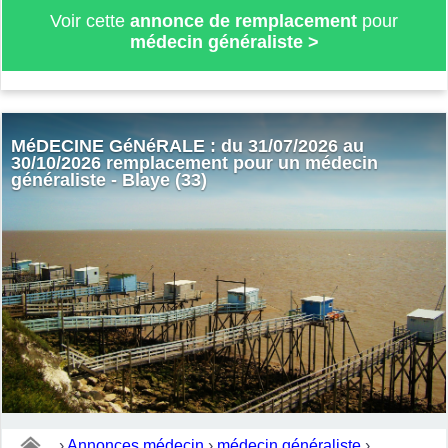
Voir cette
annonce de remplacement
pour
médecin généraliste
>
MéDECINE GéNéRALE : du 31/07/2026 au
30/10/2026 remplacement pour un médecin
généraliste - Blaye (33)
›
Annonces médecin
›
médecin généraliste
›