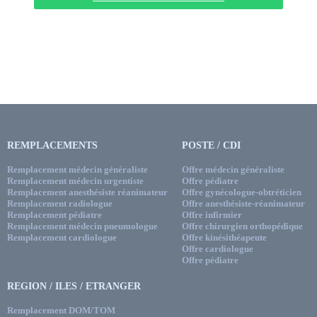
REMPLACEMENTS
POSTE / CDI
Remplacement médecin généraliste
Offre médecin généraliste
Remplacement médecin urgentiste
Offre pédiatre
Remplacement anesthésiste réanimateur
Offre gynécologue-obtréticien
Remplacement radiologue
Offre anesthésiste-réanimateur
Remplacement pédiatre
Offre infirmier
Remplacement médecin pneumologue
Offre chirurgien orthopédique
Remplacement cardiologue
Offre kinésithéapeute
Offre cardiologue
Offre pédiatre
REGION / ILES / ETRANGER
Remplacement DOM/TOM