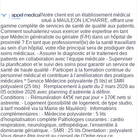
Notre client est un établissement médical
situé à MAULEON LICHARRE, offrant une
gamme complète de services de santé de qualité aux patients.
Comment souhaiteriez-vous exercer votre expertise en tant
que Médecin généraliste ou gériatre (F/H) dans un hôpital de
proximité ? En tant que professionnel(le) de la santé travaillant
au sein d'un hôpital, votre rôle principal sera de prodiguer des
soins médicaux. - Assurer le diagnostic et le traitement des
patients en collaboration avec l'équipe médicale - Superviser
la planification et le suivi des soins pour garantir un service de
santé de haute qualité - Participer à la formation continue du
personnel médical et contribuer à l'amélioration des pratiques
médicales * Service Médecine polyvalente (5 lits) et SMR
polyvalent (25 lits) Remplacement à partir du 2 mars 2026 au
05 octobre 2026 avec planning d'astreinte à définir.
Conditions : - Rémunération 445€ net par jour + 170€ nets si
astreinte. - Logement (possibilité de logement, de type studio,
à tarif modéré via la Mairie de Mauléon) Informations
complémentaires : - Médecine polyvalente : 5 lits
d'hospitalisation complète Pathologies courantes : cardio
respiratoire, neurologique, orthopédique, l'ensemble à
dominante gériatrique. - SMR : 25 lits Orientation : polyvalent
Vous devez être inscrit au conseil de l'Ordre pour ce