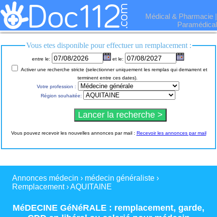
Médical & Pharmacie
|
Paramédical
Vous etes disponible pour effectuer un remplacement :
entre le:
et le:
Activer une recherche stricte (selectionner uniquement les remplas qui demarrent et
terminent entre ces dates).
Votre profession :
Région souhaitée:
Vous pouvez recevoir les nouvelles annonces par mail :
Recevoir les annonces par mail
Annonces médecin
›
médecin généraliste
›
Remplacement
›
AQUITAINE
MéDECINE GéNéRALE : remplacement
,
garde
,