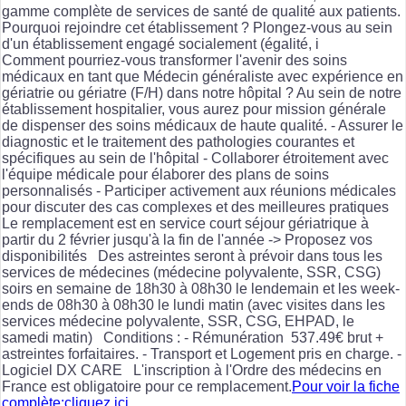
gamme complète de services de santé de qualité aux patients.
Pourquoi rejoindre cet établissement ? Plongez-vous au sein
d'un établissement engagé socialement (égalité, i
Comment pourriez-vous transformer l'avenir des soins
médicaux en tant que Médecin généraliste avec expérience en
gériatrie ou gériatre (F/H) dans notre hôpital ? Au sein de notre
établissement hospitalier, vous aurez pour mission générale
de dispenser des soins médicaux de haute qualité. - Assurer le
diagnostic et le traitement des pathologies courantes et
spécifiques au sein de l'hôpital - Collaborer étroitement avec
l'équipe médicale pour élaborer des plans de soins
personnalisés - Participer activement aux réunions médicales
pour discuter des cas complexes et des meilleures pratiques
Le remplacement est en service court séjour gériatrique à
partir du 2 février jusqu'à la fin de l'année -> Proposez vos
disponibilités Des astreintes seront à prévoir dans tous les
services de médecines (médecine polyvalente, SSR, CSG)
soirs en semaine de 18h30 à 08h30 le lendemain et les week-
ends de 08h30 à 08h30 le lundi matin (avec visites dans les
services médecine polyvalente, SSR, CSG, EHPAD, le
samedi matin) Conditions : - Rémunération 537.49€ brut +
astreintes forfaitaires. - Transport et Logement pris en charge. -
Logiciel DX CARE L'inscription à l'Ordre des médecins en
France est obligatoire pour ce remplacement.
Pour voir la fiche
complète:cliquez ici