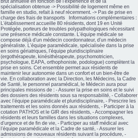
brut annuelle en fonction de l'expérience et de la
spécialisation obtenue -> Possibilité de logement même en
famille en studio, refait à neuf récemment. -> Pas de prise en
charge des frais de transports Informations complémentaires :
L'établissement accueille 80 résidents, dont 19 en Unité
Protégée, porteurs de troubles polypathologiques nécessitant
une présence médicale constante. L'équipe médicale se
compose déjà d'un médecin coordonnateur, d'un médecin
généraliste. L'équipe paramédicale, spécialisée dans la prise
en soins gériatriques, l'équipe pluridisciplinaire
(ergothérapeute, kinésithérapeute, psychomotricien,
psychologue, EAPA, orthophoniste, podologue) complètent la
prise en soins. Cet ensemble permet aux résidents de
maintenir leur autonomie dans un confort et un bien-être de
vie. En collaboration avec la Direction, les Médecins, la Cadre
de Santé, le personnel paramédical, le Médecin aura pour
principales missions de : - Assurer la prise en soins et le suivi
des dossiers des résidents sous sa responsabilité, - Collaborer
avec l'équipe paramédicale et pluridisciplinaire, - Prescrire les
traitements et les soins donnés aux résidents, - Participer à la
cotation PATHOS et le GIR des résidents, - Accompagner les
résidents et leurs familles dans les situations complexes,
d'urgence et de fin de vie, - Participer au staff médical avec
l'équipe paramédicale et la Cadre de santé, - Assurer les
admissions de nouveaux résidents suivant la procédure, -