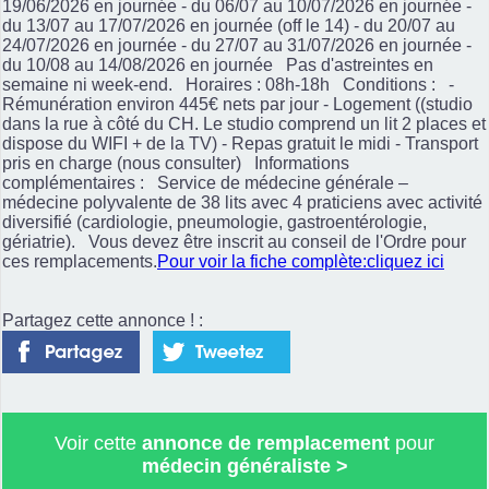
19/06/2026 en journée - du 06/07 au 10/07/2026 en journée -
du 13/07 au 17/07/2026 en journée (off le 14) - du 20/07 au
24/07/2026 en journée - du 27/07 au 31/07/2026 en journée -
du 10/08 au 14/08/2026 en journée Pas d'astreintes en
semaine ni week-end. Horaires : 08h-18h Conditions : -
Rémunération environ 445€ nets par jour - Logement ((studio
dans la rue à côté du CH. Le studio comprend un lit 2 places et
dispose du WIFI + de la TV) - Repas gratuit le midi - Transport
pris en charge (nous consulter) Informations
complémentaires : Service de médecine générale –
médecine polyvalente de 38 lits avec 4 praticiens avec activité
diversifié (cardiologie, pneumologie, gastroentérologie,
gériatrie). Vous devez être inscrit au conseil de l'Ordre pour
ces remplacements.
Pour voir la fiche complète:cliquez ici
Partagez cette annonce ! :
Voir cette
annonce de remplacement
pour
médecin généraliste
>