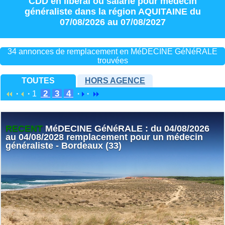
CDD
en
libéral
ou
salarié
pour
médecin
généraliste
dans la région
AQUITAINE
du
07/08/2026 au 07/08/2027
34 annonces de remplacement en MéDECINE GéNéRALE
trouvées
TOUTES
HORS AGENCE
2
3
4
·
·
1
·
·
RECENT
MéDECINE GéNéRALE : du 04/08/2026
au 04/08/2028 remplacement pour un médecin
généraliste - Bordeaux (33)