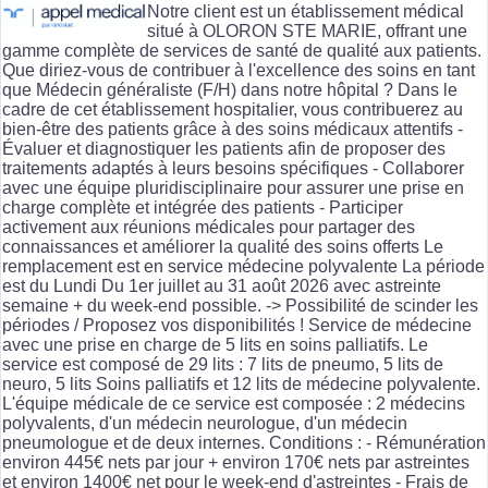
Notre client est un établissement médical
situé à OLORON STE MARIE, offrant une
gamme complète de services de santé de qualité aux patients.
Que diriez-vous de contribuer à l'excellence des soins en tant
que Médecin généraliste (F/H) dans notre hôpital ? Dans le
cadre de cet établissement hospitalier, vous contribuerez au
bien-être des patients grâce à des soins médicaux attentifs -
Évaluer et diagnostiquer les patients afin de proposer des
traitements adaptés à leurs besoins spécifiques - Collaborer
avec une équipe pluridisciplinaire pour assurer une prise en
charge complète et intégrée des patients - Participer
activement aux réunions médicales pour partager des
connaissances et améliorer la qualité des soins offerts Le
remplacement est en service médecine polyvalente La période
est du Lundi Du 1er juillet au 31 août 2026 avec astreinte
semaine + du week-end possible. -> Possibilité de scinder les
périodes / Proposez vos disponibilités ! Service de médecine
avec une prise en charge de 5 lits en soins palliatifs. Le
service est composé de 29 lits : 7 lits de pneumo, 5 lits de
neuro, 5 lits Soins palliatifs et 12 lits de médecine polyvalente.
L'équipe médicale de ce service est composée : 2 médecins
polyvalents, d'un médecin neurologue, d'un médecin
pneumologue et de deux internes. Conditions : - Rémunération
environ 445€ nets par jour + environ 170€ nets par astreintes
et environ 1400€ net pour le week-end d'astreintes - Frais de