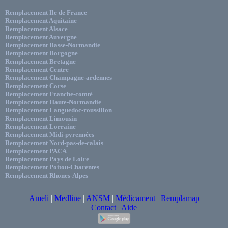
Remplacement Ile de France
Remplacement Aquitaine
Remplacement Alsace
Remplacement Auvergne
Remplacement Basse-Normandie
Remplacement Borgogne
Remplacement Bretagne
Remplacement Centre
Remplacement Champagne-ardennes
Remplacement Corse
Remplacement Franche-comté
Remplacement Haute-Normandie
Remplacement Languedoc-roussillon
Remplacement Limousin
Remplacement Lorraine
Remplacement Midi-pyrennées
Remplacement Nord-pas-de-calais
Remplacement PACA
Remplacement Pays de Loire
Remplacement Poitou-Charentes
Remplacement Rhones-Alpes
Ameli
|
Medline
|
ANSM
|
Médicament
|
Remplamap
Contact
|
Aide